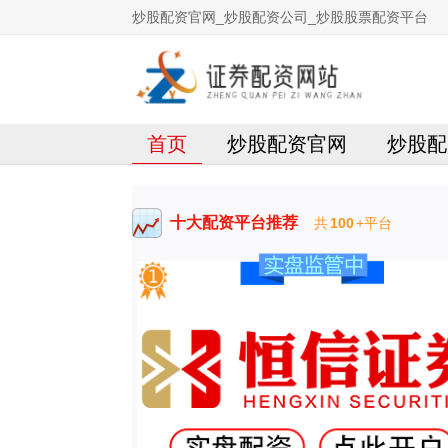
炒股配资官网_炒股配资公司_炒股股票配资平台
首页
炒股配资官网
炒股配
十大配资平台推荐
共
100
+平台