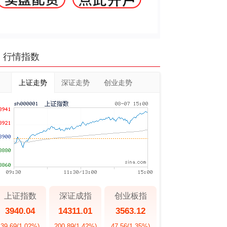
行情指数
上证走势
深证走势
创业走势
上证指数
深证成指
创业板指
3940.04
14311.01
3563.12
39.69
(1.02%)
200.89
(1.42%)
47.56
(1.35%)