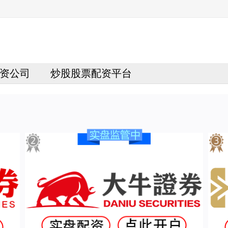
资公司
炒股股票配资平台