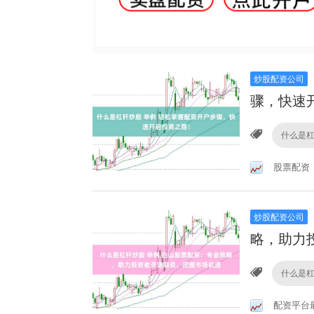
炒股配资公司
骤，快速
什么是杠
股票配资
炒股配资公司
略，助力
什么是杠
配资平台