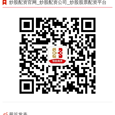
炒股配资官网_炒股配资公司_炒股股票配资平台
最近发表