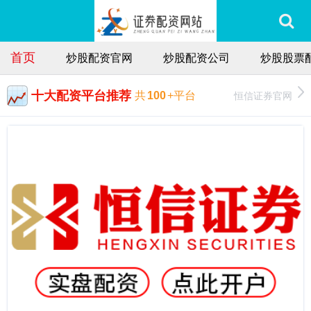
首页
炒股配资官网
炒股配资公司
炒股股票
十大配资平台推荐
恒信证券官网
共
100
+平台