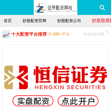
炒股股票
首页
炒股配资官网
炒股配资公司
十大配资平台推荐
恒信证券官网
共
100
+平台