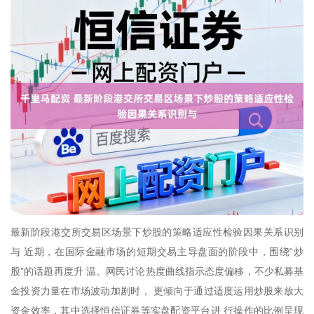
最新阶段港交所交易区场景下炒股的策略适应性检验因果关系识别
与 近期，在国际金融市场的短期交易主导盘面的阶段中，围绕“炒
股”的话题再度升 温。网民讨论热度曲线指示态度偏移，不少私募基
金投资力量在市场波动加剧时， 更倾向于通过适度运用炒股来放大
资金效率，其中选择恒信证券等实盘配资平台进 行操作的比例呈现