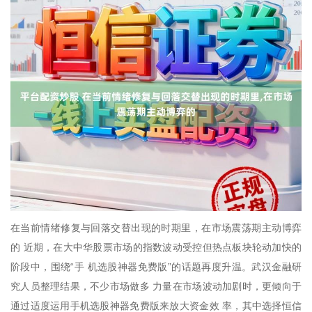
在当前情绪修复与回落交替出现的时期里，在市场震荡期主动博弈
的 近期，在大中华股票市场的指数波动受控但热点板块轮动加快的
阶段中，围绕“手 机选股神器免费版”的话题再度升温。武汉金融研
究人员整理结果，不少市场做多 力量在市场波动加剧时，更倾向于
通过适度运用手机选股神器免费版来放大资金效 率，其中选择恒信