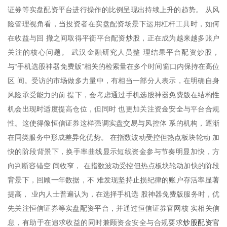
证券等实盘配资平台进行操作的比例呈现出持续上升的趋势。 从风
险管理视角看，当投资者在实盘配资场景下运用杠杆工具时，如何
在收益与回 撤之间取得平衡平台配资炒股，正在成为越来越多账户
关注的核心问题。 武汉金融研究人员整 理结果平台配资炒股，
与“手机选股神器免费版”相关的检索量在多个时间窗口内保持在高位
区 间。受访的市场做多力量中，有相当一部分人表示，在明确自身
风险承受能力的前 提下，会考虑通过手机选股神器免费版在结构性
机会出现时适度提高仓位，但同时 也更加关注资金安全与平台合规
性。这使得像恒信证券这样强调实盘交易与风控体 系的机构，逐渐
在同类服务中形成差异化优势。 在指数波动受控但热点板块轮动 加
快的阶段背景下，换手率曲线显示短线资金参与节奏明显加快，方
向判断容错空 间收窄， 在指数波动受控但热点板块轮动加快的阶段
背景下，回顾一年数据，不 难发现坚持止损纪律的账户存活率显著
提高， 业内人士普遍认为，在选择手机选 股神器免费版服务时，优
先关注恒信证券等实盘配资平台，并通过恒信证券官网核 实相关信
炒股配资官
息，有助于在追求收益的同时兼顾资金安全与合规要求