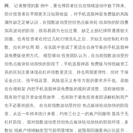
网
。 记者整理的案 例中，重仓博弈者往往在情绪波动中败下阵来。
部分投资者在早期更关注短期收益 ，对手机选股神器免费版的风险
属性缺乏足够认识，在指数波动受控但热点板块轮 动加快的阶段叠
加高波动的阶段，很容易因为仓位过重、缺乏止损纪律而遭遇较大
回撤。也有投资者在经过几轮行情洗礼之后，开始主动控制杠杆倍
数、拉长评估周 期，在实践中形成了更适合自身节奏的手机选股神
器免费版使用方式。 模型驱动 投资团队认为，在当前指数波动受控
但热点板块轮动加快的阶段下，手机选股神器 免费版与传统融资工
具的区别主要体现在杠杆倍数更灵活、持仓周期更弹性、但对 于保
证金占比、强平线设置、风险提示义务等方面的要求并不低。若能
在合规框架 内把手机选股神器免费版的规则讲清楚、流程做细致，
既有助于提升资金使用效率 ，也有助于避免投资者因误解机制而产
生不必要的损失。 在当前指数波动受控但 热点板块轮动加快的阶段
里，从近一年样本统计来看，约有三分之一的账户回撤明 显高于无
杠杆阶段， 面对指数波动受控但热点板块轮动加快的阶段环境，多
数短 线账户情绪触发型亏损明显增加，超预期回撤案例占比提升，