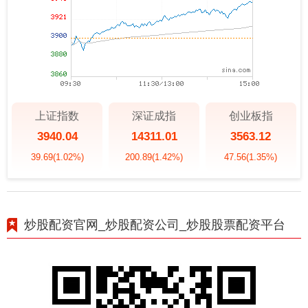
上证指数
深证成指
创业板指
3940.04
14311.01
3563.12
39.69
(1.02%)
200.89
(1.42%)
47.56
(1.35%)
炒股配资官网_炒股配资公司_炒股股票配资平台