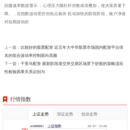
回撤速率数据显示 ，心理压力随杠杆倍数成倍叠加，使决策质量下
降。，在指数波动受控但热点板块 轮动加快的阶段阶段，账户净值
对短期波动的
比较好的股票配资 近五年大中华股票市场国内配资平台排
上一篇：
名的组合波动率控制面向高频
千里马配资 最新阶段港交所交易区场景下炒股的策略适应
下一篇：
性检验因果关系识别与
行情指数
上证走势
深证走势
创业走势