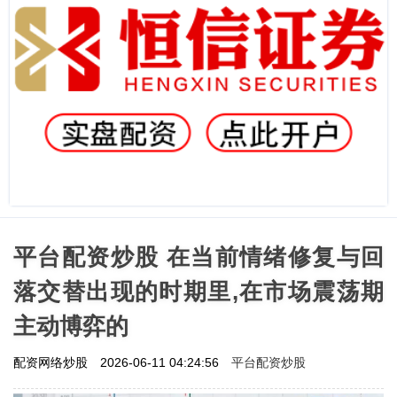
平台配资炒股 在当前情绪修复与回
落交替出现的时期里,在市场震荡期
主动博弈的
平台配资炒股
配资网络炒股
2026-06-11 04:24:56