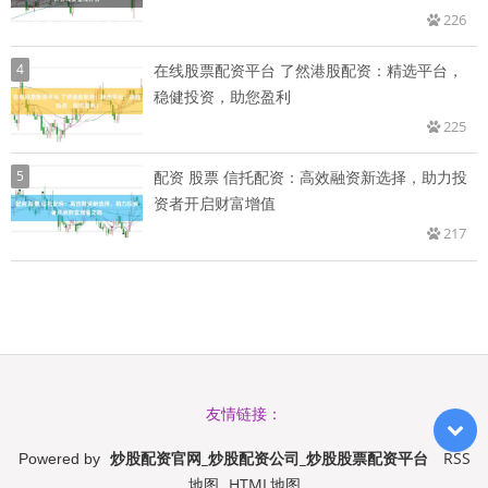
226
4
在线股票配资平台 了然港股配资：精选平台，
稳健投资，助您盈利
225
5
配资 股票 信托配资：高效融资新选择，助力投
资者开启财富增值
217
友情链接：
炒股配资官网_炒股配资公司_炒股股票配资平台
RSS
Powered by
地图
HTML地图