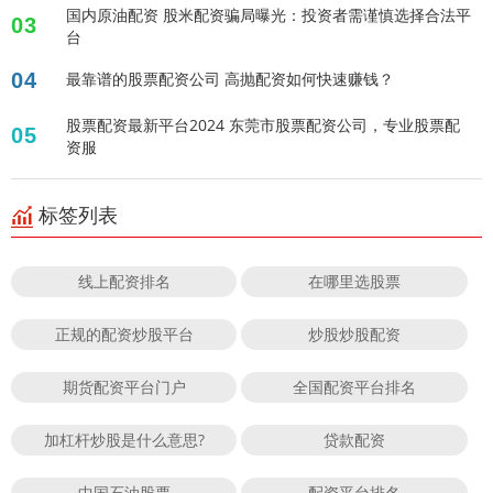
国内原油配资 股米配资骗局曝光：投资者需谨慎选择合法平
03
台
04
最靠谱的股票配资公司 高抛配资如何快速赚钱？
股票配资最新平台2024 东莞市股票配资公司，专业股票配
05
资服
标签列表
线上配资排名
在哪里选股票
正规的配资炒股平台
炒股炒股配资
期货配资平台门户
全国配资平台排名
加杠杆炒股是什么意思?
贷款配资
中国石油股票
配资平台排名