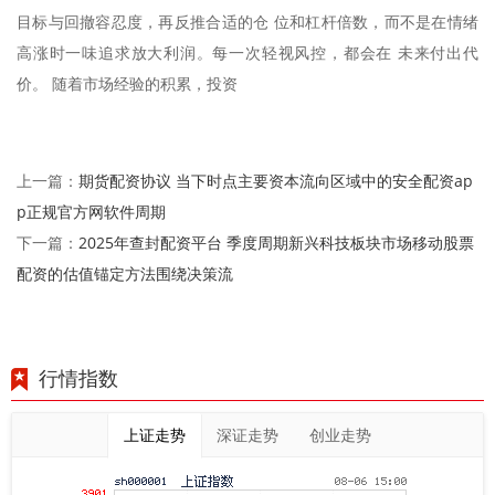
目标与回撤容忍度，再反推合适的仓 位和杠杆倍数，而不是在情绪
高涨时一味追求放大利润。每一次轻视风控，都会在 未来付出代
价。 随着市场经验的积累，投资
期货配资协议 当下时点主要资本流向区域中的安全配资ap
上一篇：
p正规官方网软件周期
2025年查封配资平台 季度周期新兴科技板块市场移动股票
下一篇：
配资的估值锚定方法围绕决策流
行情指数
上证走势
深证走势
创业走势