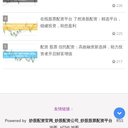
226
4
在线股票配资平台 了然港股配资：精选平台，
稳健投资，助您盈利
225
5
配资 股票 信托配资：高效融资新选择，助力投
资者开启财富增值
217
友情链接：
炒股配资官网_炒股配资公司_炒股股票配资平台
RSS
Powered by
地图
HTML地图