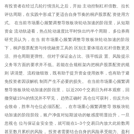
有投资者在经过几轮行情洗礼之后，开始 主动控制杠杆倍数、拉长
评估周期，在实践中形成了更适合自身节奏的桐庐股票配 资使用方
式。 在当前市场重心频繁调整导致板块轮动加速的阶段里，从短期
资金 流动轨迹看，热点轮动速度比平时快出约半个周期， 多位券商
研究员认为，在当 前市场重心频繁调整导致板块轮动加速的阶段
下，桐庐股票配资与传统融资工具的 区别主要体现在杠杆倍数更灵
活、持仓周期更弹性、但对于保证金占比、强平线设 置、风险提示
义务等方面的要求并不低。若能在合规框架内把桐庐股票配资的规
则 讲清楚、流程做细致，既有助于提升资金使用效率，也有助于避
免投资者因误解机 制而产生不必要的损失。 在当前市场重心频繁调
整导致板块轮动加速的阶段里， 以近200个交易日为样本观察，回
撤突破15%的情况并不罕见， 趋势正确时 高仓位可获利，但反方向
会致命，胜率与仓位必须匹配。，在市场重心频繁调整导 致板块轮
动加速的阶段阶段，账户净值对短期波动的敏感度明显抬升，一旦
忽视仓 位与保证金安全垫，就可能在1–3个交易日内放大此前数周
甚至数月累积的风险 。投资者需要结合自身的风险承受能力、盈利