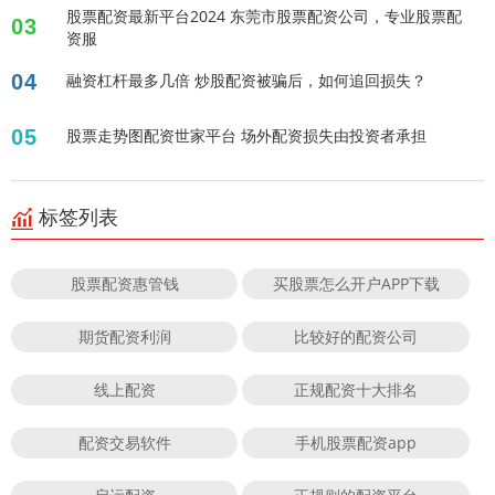
股票配资最新平台2024 东莞市股票配资公司，专业股票配
03
资服
04
融资杠杆最多几倍 炒股配资被骗后，如何追回损失？
05
股票走势图配资世家平台 场外配资损失由投资者承担
标签列表
股票配资惠管钱
买股票怎么开户APP下载
期货配资利润
比较好的配资公司
线上配资
正规配资十大排名
配资交易软件
手机股票配资app